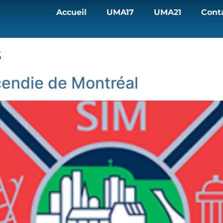
Accueil
UMA17
UMA21
Cont
s
cendie de Montréal