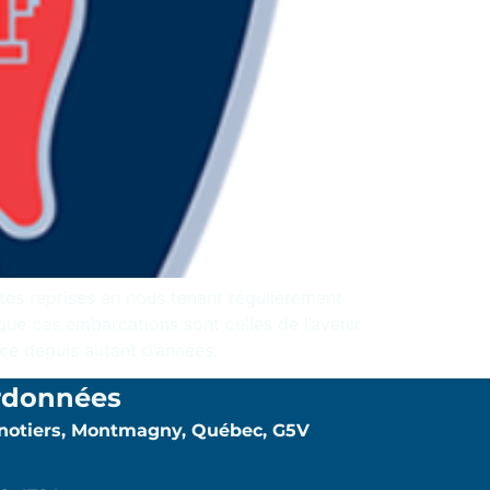
tes reprises en nous tenant régulièrement
e ces embarcations sont celles de l’avenir
ce depuis autant d’années.
rdonnées
anotiers, Montmagny, Québec, G5V