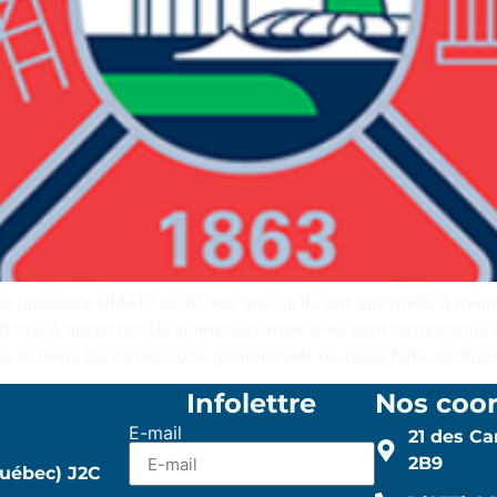
plusieurs UMA17 au fil des ans qu’ils ont éprouvés à main
ations à apporter. De nombreux membres sont convaincus qu
s et nous les remercions grandement de nous faire confian
Infolettre
Nos coo
E-mail
21 des C
2B9
uébec) J2C