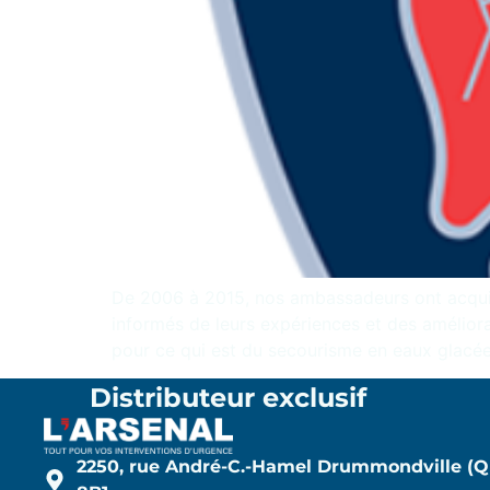
De 2006 à 2015, nos ambassadeurs ont acquis 
informés de leurs expériences et des amélior
pour ce qui est du secourisme en eaux glacée
Distributeur exclusif
2250, rue André-C.-Hamel Drummondville (Q