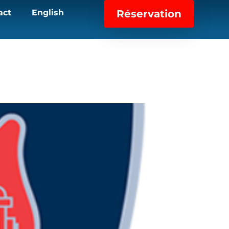
act
English
Réservation